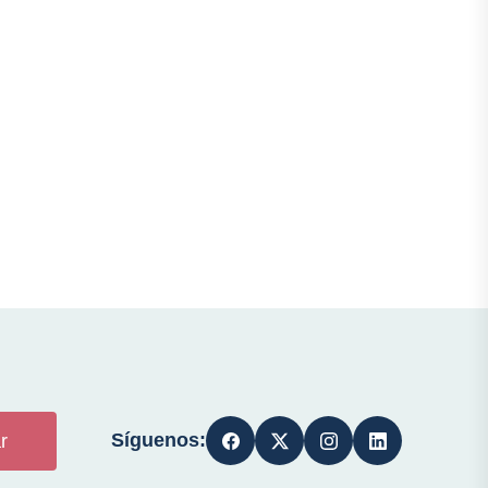
Síguenos:
r