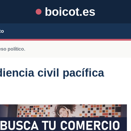
boicot.es
to
so político.
iencia civil pacífica