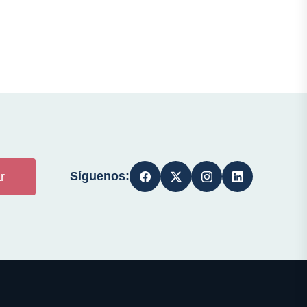
Síguenos:
r