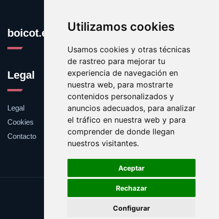
Utilizamos cookies
boicot.es
Usamos cookies y otras técnicas
de rastreo para mejorar tu
experiencia de navegación en
Legal
nuestra web, para mostrarte
contenidos personalizados y
anuncios adecuados, para analizar
Legal
el tráfico en nuestra web y para
Cookies
comprender de donde llegan
Contacto
nuestros visitantes.
Aceptar
Rechazar
Update cookies preferences
Configurar
Copyright © 2025 boicot.es