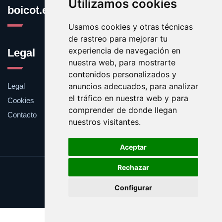
Utilizamos cookies
boicot.es
Usamos cookies y otras técnicas
de rastreo para mejorar tu
experiencia de navegación en
Legal
nuestra web, para mostrarte
contenidos personalizados y
anuncios adecuados, para analizar
Legal
el tráfico en nuestra web y para
Cookies
comprender de donde llegan
Contacto
nuestros visitantes.
Aceptar
Rechazar
Update cookies preferences
Configurar
Copyright © 2025 boicot.es